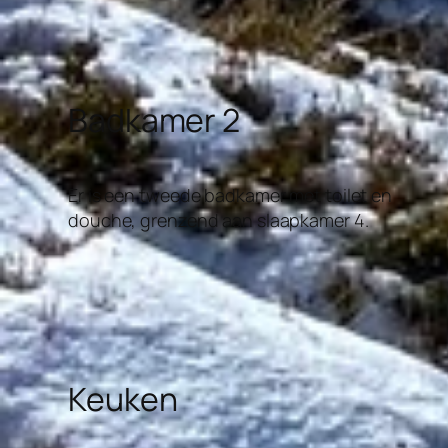
Badkamer 2
Er is een tweede badkamer met toilet en
douche, grenzend aan slaapkamer 4.
Keuken