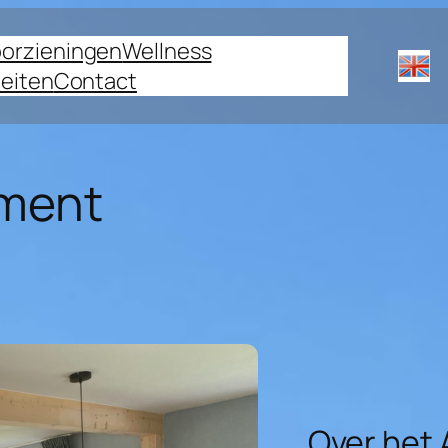
orzieningen
Wellness
teiten
Contact
ement
Over het