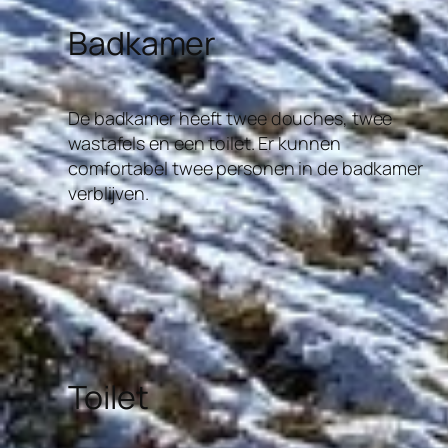
Badkamer
De badkamer heeft twee douches, twee
wastafels en een toilet. Er kunnen
comfortabel twee personen in de badkamer
verblijven.
Toilet