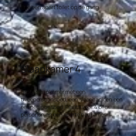
Er is een apart toilet op de gang.
Slaapkamer 4
Grote slaapkamer met een
tweepersoonsbed, een slaapbank en een
eenpersoonsbed. Plaats voor 4 of 5
personen en een aparte badkamer.