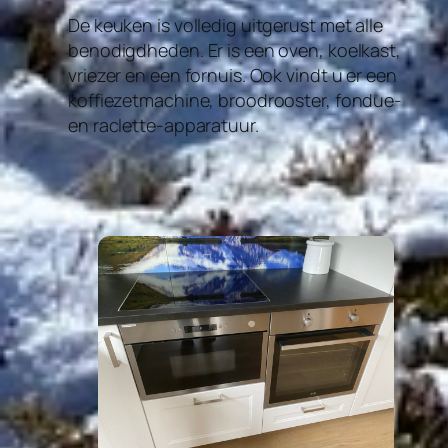
De keuken is volledig uitgerust met alle
benodigdheden. Er is een oven, koelkast,
vriezer en een fornuis. Ook vindt u er een
koffiezetmachine, broodrooster, fondue-
en raclette-apparatuur.