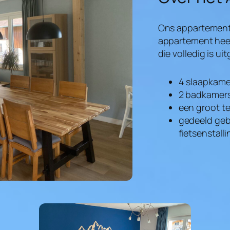
Ons appartement 
appartement hee
die volledig is u
4 slaapkame
2 badkamers 
een groot te
gedeeld gebr
fietsenstalli