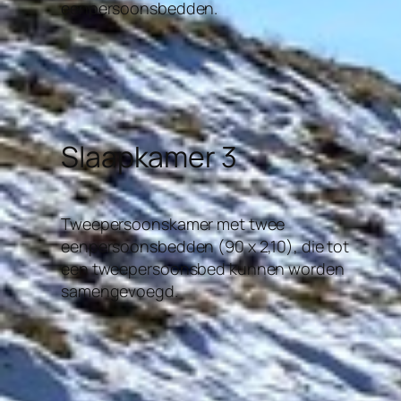
eenpersoonsbedden.
Slaapkamer 3
Tweepersoonskamer met twee
eenpersoonsbedden (90 x 2,10), die tot
een tweepersoonsbed kunnen worden
samengevoegd.